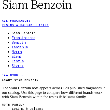
Siam Benzoin
ALL FRAGRANCES
RESINS & BALSAMS FAMILY
Siam Benzoin
Frankincense
Benzoin
Labdanum
Myrrh
Elemi
Cistus
Styrax
+
11
MORE →
ABOUT SIAM BENZOIN
The Siam Benzoin note appears across 120 published fragrances in
our catalog. Use this page to compare how different brands work
with Siam Benzoin within the resins & balsams family.
NOTE FAMILY
resins & balsams