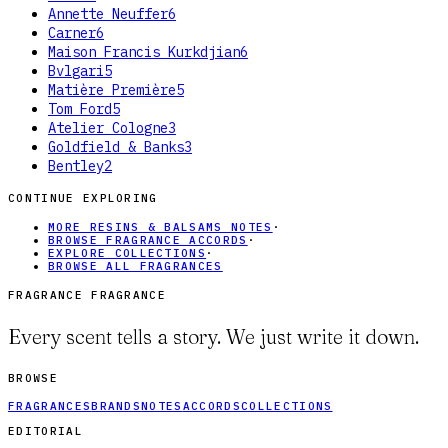
Annette Neuffer
6
Carner
6
Maison Francis Kurkdjian
6
Bvlgari
5
Matière Première
5
Tom Ford
5
Atelier Cologne
3
Goldfield & Banks
3
Bentley
2
CONTINUE EXPLORING
MORE RESINS & BALSAMS NOTES
·
BROWSE FRAGRANCE ACCORDS
·
EXPLORE COLLECTIONS
·
BROWSE ALL FRAGRANCES
FRAGRANCE FRAGRANCE
Every scent tells a story. We just write it down.
BROWSE
FRAGRANCES
BRANDS
NOTES
ACCORDS
COLLECTIONS
EDITORIAL