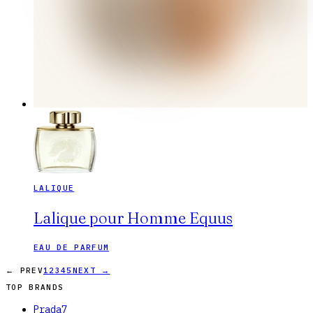
LALIQUE
Lalique pour Homme Equus
EAU DE PARFUM
← PREV
1
2
3
4
5
NEXT →
TOP BRANDS
Prada
7