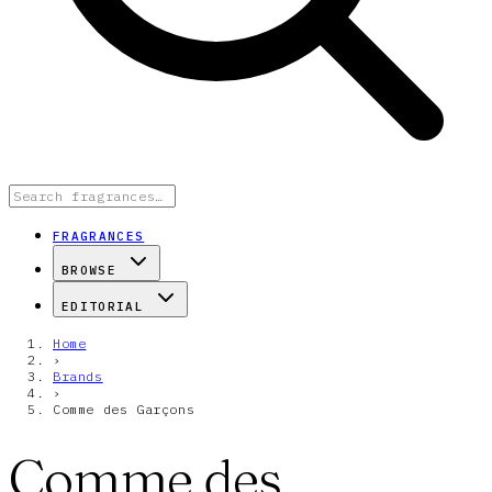
FRAGRANCES
BROWSE
EDITORIAL
Home
›
Brands
›
Comme des Garçons
Comme des